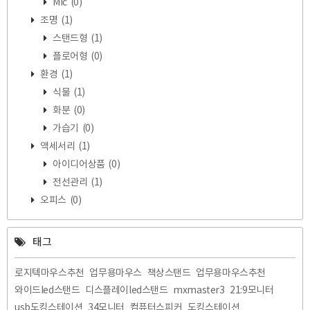
Mic
(0)
조명
(1)
스탠드형
(1)
플로어형
(0)
환경
(1)
식물
(1)
화분
(0)
가습기
(0)
액세서리
(1)
아이디어상품
(0)
전선관리
(1)
오피스
(0)
태그
로지텍마우스추천
업무용마우스
책상스탠드
업무용마우스추천
와이드led스탠드
디스플레이led스탠드
mxmaster3
21:9모니터
usb도킹스테이션
34모니터
컴퓨터스피커
도킹스테이션