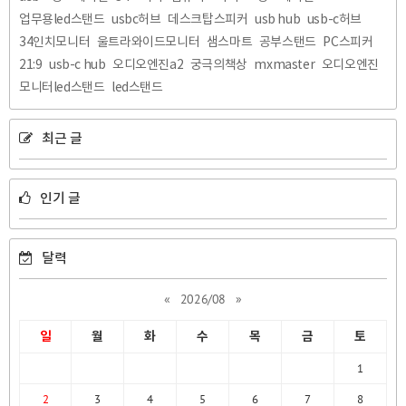
업무용led스탠드
usbc허브
데스크탑스피커
usb hub
usb-c허브
34인치모니터
울트라와이드모니터
샘스마트
공부스탠드
PC스피커
21:9
usb-c hub
오디오엔진a2
궁극의책상
mxmaster
오디오엔진
모니터led스탠드
led스탠드
최근 글
인기 글
달력
«
2026/08
»
일
월
화
수
목
금
토
1
2
3
4
5
6
7
8