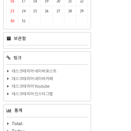
16
17
18
19
20
21
22
23
24
25
26
27
28
29
30
31
보관함
링크
데스크테리어 네이버포스트
데스크테리어 네이버카페
데스크테리어 Youtube
데스크테리어 인스타그램
통계
Total :