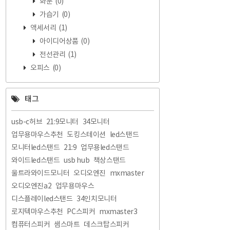
화분
(0)
가습기
(0)
액세서리
(1)
아이디어상품
(0)
전선관리
(1)
오피스
(0)
태그
usb-c허브
21:9모니터
34모니터
업무용마우스추천
도킹스테이션
led스탠드
모니터led스탠드
21:9
업무용led스탠드
와이드led스탠드
usb hub
책상스탠드
울트라와이드모니터
오디오엔진
mxmaster
오디오엔진a2
업무용마우스
디스플레이led스탠드
34인치모니터
로지텍마우스추천
PC스피커
mxmaster3
컴퓨터스피커
샘스마트
데스크탑스피커