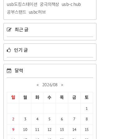
usb도킹스테이션
궁극의책상
usb-c hub
공부스탠드
usbc허브
최근 글
인기 글
달력
«
2026/08
»
일
월
화
수
목
금
토
1
2
3
4
5
6
7
8
9
10
11
12
13
14
15