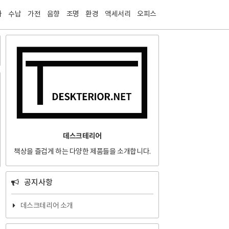
티스토리툴바
자
수납
가전
음향
조명
환경
액세서리
오피스
데스크테리어
책상을 즐겁게 하는 다양한 제품들을 소개합니다.
공지사항
데스크테리어 소개