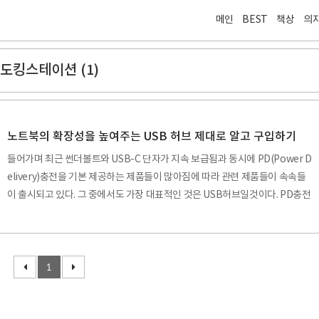
메인
BEST
책상
의
도킹스테이션 (1)
노트북의 확장성을 높여주는 USB 허브 제대로 알고 구입하기
들어가며 최근 썬더볼트와 USB-C 단자가 지속 보급됨과 동시에 PD(Power D
elivery)충전을 기본 제공하는 제품들이 많아짐에 따라 관련 제품들이 속속들
이 출시되고 있다. 그 중에서도 가장 대표적인 것은 USB허브일것이다. PD충전
기술을 바탕으로 충분한 전력의 공급이 가능해져 기존 USB허브에 비해 더욱
다양한 기능을 허브에 심는것이 가능해진 것이다. USB허브를 구입해야겠다고
생각하는 유저는 크게 두 분류일 것이다. 첫째는 삼성의 갤럭시 시리즈에 내장
된 DEX시스템을 사용하기 위해서이고, 둘째는 썬더볼트만 지원하는 맥북이나
1
USB-C포트만 지원하는 노트북에서 USB나 SD카드, HDMI, RJ45단자 등을
사용하기 위해서이다. 이번 포스팅에서는 서술한 두 가지 경우 중 노트북에서