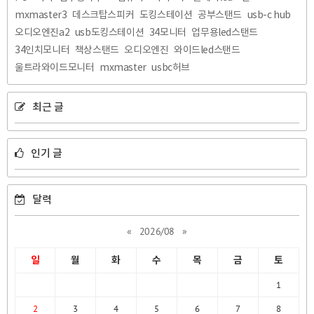
mxmaster3
데스크탑스피커
도킹스테이션
공부스탠드
usb-c hub
오디오엔진a2
usb도킹스테이션
34모니터
업무용led스탠드
34인치모니터
책상스탠드
오디오엔진
와이드led스탠드
울트라와이드모니터
mxmaster
usbc허브
최근 글
인기 글
달력
«
2026/08
»
일
월
화
수
목
금
토
1
2
3
4
5
6
7
8