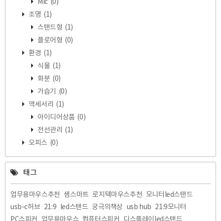
Mic
(0)
조명
(1)
스탠드형
(1)
플로어형
(0)
환경
(1)
식물
(1)
화분
(0)
가습기
(0)
액세서리
(1)
아이디어상품
(0)
전선관리
(1)
오피스
(0)
태그
업무용마우스추천
샘스마트
로지텍마우스추천
모니터led스탠드
usb-c허브
21:9
led스탠드
궁극의책상
usb hub
21:9모니터
PC스피커
업무용마우스
컴퓨터스피커
디스플레이led스탠드