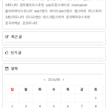
34모니터
업무용마우스추천
usb도킹스테이션
mxmaster
울트라와이드모니터
led스탠드
와이드led스탠드
샘스마트
PC스피커
34인치모니터
오디오엔진
데스크탑스피커
로지텍마우스추천
궁극의책상
21:9모니터
최근 글
인기 글
달력
«
2026/08
»
일
월
화
수
목
금
토
1
2
3
4
5
6
7
8