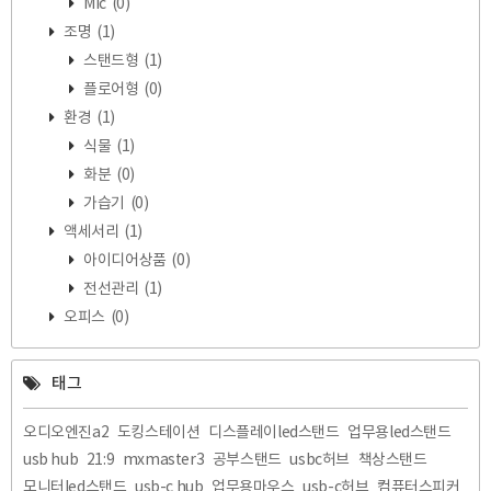
Mic
(0)
조명
(1)
스탠드형
(1)
플로어형
(0)
환경
(1)
식물
(1)
화분
(0)
가습기
(0)
액세서리
(1)
아이디어상품
(0)
전선관리
(1)
오피스
(0)
태그
오디오엔진a2
도킹스테이션
디스플레이led스탠드
업무용led스탠드
usb hub
21:9
mxmaster3
공부스탠드
usbc허브
책상스탠드
모니터led스탠드
usb-c hub
업무용마우스
usb-c허브
컴퓨터스피커