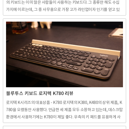
의 키보드는 이미 많은 사람들이 사용하는 키보드다. 그 종류만 해도 수십
가지에 이르는데, 그 중 사무용으로 가장 고가 라인업이자 인기를 얻고 있
는 제품을 뽑자면 로지텍 마스터시리즈 MX Keys 블루투스 키보드를 뽑을
수 있다. 그 자체로도 다양한 기능을 갖고 있지만, MX Keys는 로지텍의 마
스터 시리즈 키보드로써, MX Master 3 마우스와 제 짝을 이루는 키보드로
도 유명하다. 반드시 MX Master 3 마우스를 함께 할 필요는 없지만, 각각
의 제품이 사무용으로 최적화 된 다양한 기능을 제공하고 있을 뿐 아니라
두 제품을 펑션키를 활용하여 조합키를 실행할 수 있는 등 나름의 장점이
있다. 특히 단축키를 자신의 입맛에 맞..
블루투스 키보드 로지텍 K780 리뷰
로지텍 K시리즈의 대표상품 - K780 로지텍의 K380, K480의 상위 제품, K
780을 오랬동안 사용했다. 언급한 세 제품 모두 소장하고 있는데, 데스크탑
환경에서 사용하기에는 K780이 제일 좋다. 우측의 키 패드를 유용하게 사
용하기 때문에 그런 부분도 있지만, 키보드를 눌렀을 때의 키감이 K380과