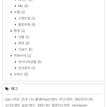
Mic
(0)
조명
(1)
스탠드형
(1)
플로어형
(0)
환경
(1)
식물
(1)
화분
(0)
가습기
(0)
액세서리
(1)
아이디어상품
(0)
전선관리
(1)
오피스
(0)
태그
usb-c허브
21:9
디스플레이led스탠드
PC스피커
34인치모니터
오디오엔진
led스탠드
34모니터
컴퓨터스피커
mxmaster