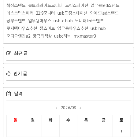
책상스탠드
울트라와이드모니터
도킹스테이션
업무용led스탠드
데스크탑스피커
21:9모니터
usb도킹스테이션
와이드led스탠드
공부스탠드
업무용마우스
usb-c hub
모니터led스탠드
로지텍마우스추천
샘스마트
업무용마우스추천
usb hub
오디오엔진a2
궁극의책상
usbc허브
mxmaster3
최근 글
인기 글
달력
«
2026/08
»
일
월
화
수
목
금
토
1