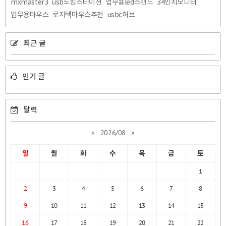
mxmaster3
usb도킹스테이션
업무용led스탠드
34인치모니터
업무용마우스
로지텍마우스추천
usbc허브
최근 글
인기 글
달력
«
2026/08
»
일
월
화
수
목
금
토
1
2
3
4
5
6
7
8
9
10
11
12
13
14
15
16
17
18
19
20
21
22