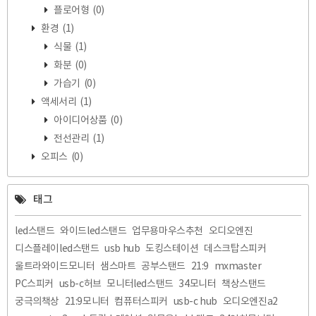
플로어형
(0)
환경
(1)
식물
(1)
화분
(0)
가습기
(0)
액세서리
(1)
아이디어상품
(0)
전선관리
(1)
오피스
(0)
태그
led스탠드
와이드led스탠드
업무용마우스추천
오디오엔진
디스플레이led스탠드
usb hub
도킹스테이션
데스크탑스피커
울트라와이드모니터
샘스마트
공부스탠드
21:9
mxmaster
PC스피커
usb-c허브
모니터led스탠드
34모니터
책상스탠드
궁극의책상
21:9모니터
컴퓨터스피커
usb-c hub
오디오엔진a2