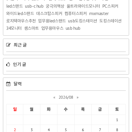
led스탠드
usb-c hub
궁극의책상
울트라와이드모니터
PC스피커
와이드led스탠드
데스크탑스피커
컴퓨터스피커
mxmaster
로지텍마우스추천
업무용led스탠드
usb도킹스테이션
도킹스테이션
34모니터
샘스마트
업무용마우스
usb hub
최근 글
인기 글
달력
«
2026/08
»
일
월
화
수
목
금
토
1
2
3
4
5
6
7
8