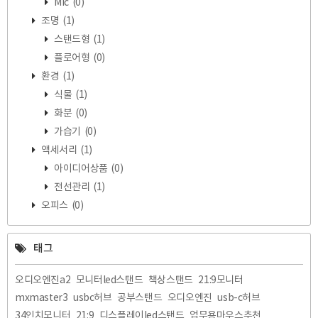
Mic
(0)
조명
(1)
스탠드형
(1)
플로어형
(0)
환경
(1)
식물
(1)
화분
(0)
가습기
(0)
액세서리
(1)
아이디어상품
(0)
전선관리
(1)
오피스
(0)
태그
오디오엔진a2
모니터led스탠드
책상스탠드
21:9모니터
mxmaster3
usbc허브
공부스탠드
오디오엔진
usb-c허브
34인치모니터
21:9
디스플레이led스탠드
업무용마우스추천