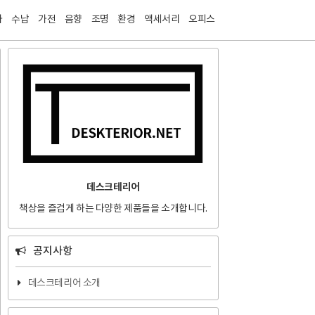
티스토리툴바
자
수납
가전
음향
조명
환경
액세서리
오피스
데스크테리어
책상을 즐겁게 하는 다양한 제품들을 소개합니다.
공지사항
데스크테리어 소개