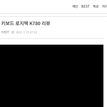
메인
BEST
책상
의
키보드 로지텍 K780 리뷰
2021. 3. 23. 07:10
가전/IT