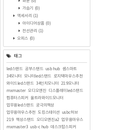
화분
(0)
가습기
(0)
액세서리
(1)
아이디어상품
(0)
전선관리
(1)
오피스
(0)
태그
led스탠드
공부스탠드
usb hub
샘스마트
34모니터
모니터led스탠드
로지텍마우스추천
와이드led스탠드
34인치모니터
21:9모니터
mxmaster
오디오엔진
디스플레이led스탠드
컴퓨터스피커
울트라와이드모니터
업무용led스탠드
궁극의책상
업무용마우스추천
도킹스테이션
usbc허브
21:9
책상스탠드
오디오엔진a2
업무용마우스
mxmaster3
usb-c hub
데스크탑스피커