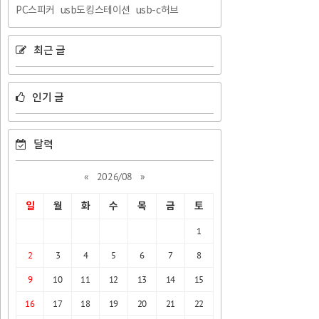
PC스피커
usb도킹스테이션
usb-c허브
최근 글
인기 글
달력
«
2026/08
»
일
월
화
수
목
금
토
1
2
3
4
5
6
7
8
9
10
11
12
13
14
15
16
17
18
19
20
21
22