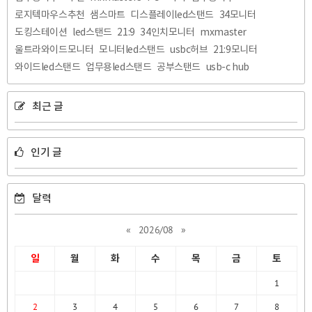
로지텍마우스추천
샘스마트
디스플레이led스탠드
34모니터
도킹스테이션
led스탠드
21:9
34인치모니터
mxmaster
울트라와이드모니터
모니터led스탠드
usbc허브
21:9모니터
와이드led스탠드
업무용led스탠드
공부스탠드
usb-c hub
최근 글
인기 글
달력
«
2026/08
»
일
월
화
수
목
금
토
1
2
3
4
5
6
7
8