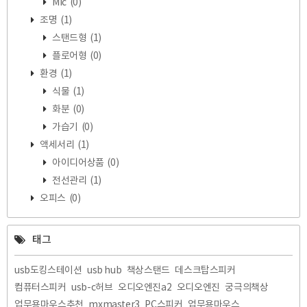
Mic
(0)
조명
(1)
스탠드형
(1)
플로어형
(0)
환경
(1)
식물
(1)
화분
(0)
가습기
(0)
액세서리
(1)
아이디어상품
(0)
전선관리
(1)
오피스
(0)
태그
usb도킹스테이션
usb hub
책상스탠드
데스크탑스피커
컴퓨터스피커
usb-c허브
오디오엔진a2
오디오엔진
궁극의책상
업무용마우스추천
mxmaster3
PC스피커
업무용마우스