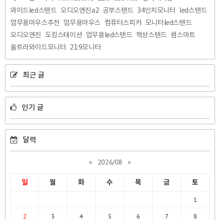
와이드led스탠드
오디오엔진a2
공부스탠드
34인치모니터
led스탠드
업무용마우스추천
업무용마우스
컴퓨터스피커
모니터led스탠드
오디오엔진
도킹스테이션
업무용led스탠드
책상스탠드
샘스마트
울트라와이드모니터
21:9모니터
최근 글
인기 글
달력
«
2026/08
»
일
월
화
수
목
금
토
1
2
3
4
5
6
7
8