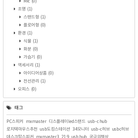
Mic
(0)
조명
(1)
스탠드형
(1)
플로어형
(0)
환경
(1)
식물
(1)
화분
(0)
가습기
(0)
액세서리
(1)
아이디어상품
(0)
전선관리
(1)
오피스
(0)
태그
PC스피커
mxmaster
디스플레이led스탠드
usb-c hub
로지텍마우스추천
usb도킹스테이션
34모니터
usb-c허브
usbc허브
데스크탑스피커
mxmaster3
21:9
usb hub
궁극의책상