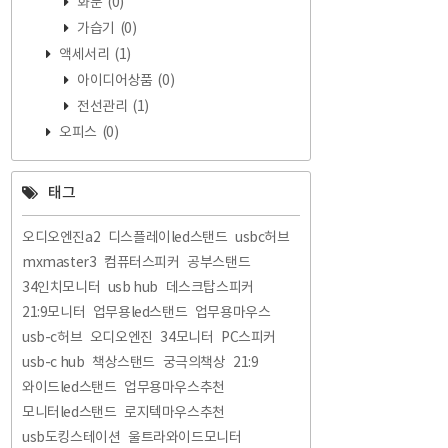
화분
(0)
가습기
(0)
액세서리
(1)
아이디어상품
(0)
전선관리
(1)
오피스
(0)
태그
오디오엔진a2
디스플레이led스탠드
usbc허브
mxmaster3
컴퓨터스피커
공부스탠드
34인치모니터
usb hub
데스크탑스피커
21:9모니터
업무용led스탠드
업무용마우스
usb-c허브
오디오엔진
34모니터
PC스피커
usb-c hub
책상스탠드
궁극의책상
21:9
와이드led스탠드
업무용마우스추천
모니터led스탠드
로지텍마우스추천
usb도킹스테이션
울트라와이드모니터