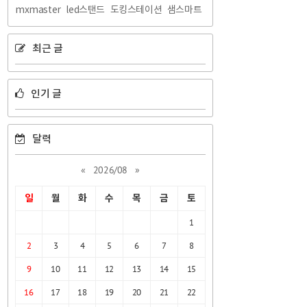
mxmaster
led스탠드
도킹스테이션
샘스마트
최근 글
인기 글
달력
«
2026/08
»
일
월
화
수
목
금
토
1
2
3
4
5
6
7
8
9
10
11
12
13
14
15
16
17
18
19
20
21
22