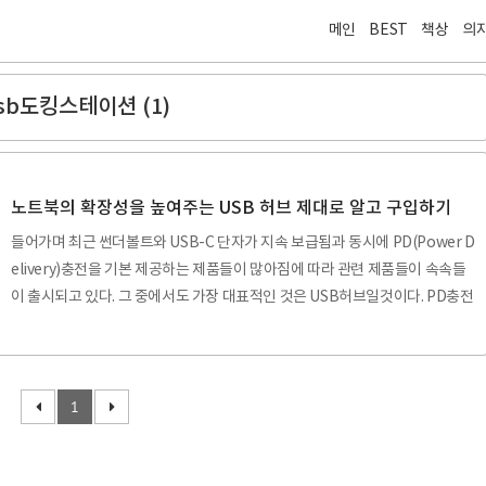
메인
BEST
책상
의
sb도킹스테이션 (1)
노트북의 확장성을 높여주는 USB 허브 제대로 알고 구입하기
들어가며 최근 썬더볼트와 USB-C 단자가 지속 보급됨과 동시에 PD(Power D
elivery)충전을 기본 제공하는 제품들이 많아짐에 따라 관련 제품들이 속속들
이 출시되고 있다. 그 중에서도 가장 대표적인 것은 USB허브일것이다. PD충전
기술을 바탕으로 충분한 전력의 공급이 가능해져 기존 USB허브에 비해 더욱
다양한 기능을 허브에 심는것이 가능해진 것이다. USB허브를 구입해야겠다고
생각하는 유저는 크게 두 분류일 것이다. 첫째는 삼성의 갤럭시 시리즈에 내장
된 DEX시스템을 사용하기 위해서이고, 둘째는 썬더볼트만 지원하는 맥북이나
1
USB-C포트만 지원하는 노트북에서 USB나 SD카드, HDMI, RJ45단자 등을
사용하기 위해서이다. 이번 포스팅에서는 서술한 두 가지 경우 중 노트북에서