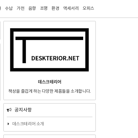
티스토리툴바
자
수납
가전
음향
조명
환경
액세서리
오피스
데스크테리어
책상을 즐겁게 하는 다양한 제품들을 소개합니다.
공지사항
데스크테리어 소개